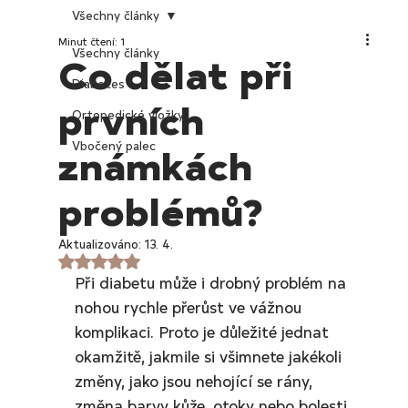
Všechny články
Minut čtení: 1
Všechny články
Co dělat při
Diabetes
prvních
Ortopedické vložky
Vbočený palec
známkách
problémů?
Aktualizováno:
13. 4.
Hodnoceno NaN z 5 hvězdiček.
Při diabetu může i drobný problém na 
nohou rychle přerůst ve vážnou 
komplikaci. Proto je důležité jednat 
okamžitě, jakmile si všimnete jakékoli 
změny, jako jsou nehojící se rány, 
změna barvy kůže, otoky nebo bolesti.