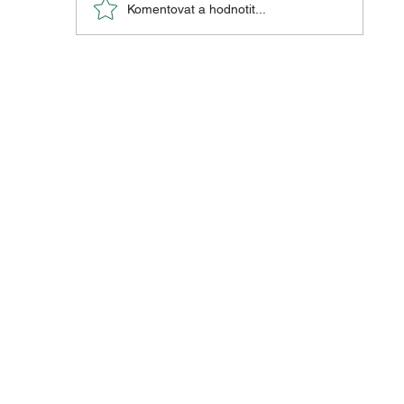
Komentovat a hodnotit...
Péče o nohy při diabetu v
chladném počasí: co byste měli
vědět